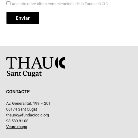
Accepto rebre altres comunicacions de la Fundació CIC
Enviar
CONTACTE
Av. Generalitat, 199 – 201
08174 Sant Cugat
thausc@fundaciocic.org
93 589 81 08
Veure mapa