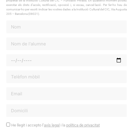
propietat de la Institució Cultural del CIC – Fundació Privada. En qualsevol moment podeu
exercitar els drets d’accés, rectificació, oposició i, si escau, cancel·lació. Per fer-ho heu de
comunicar-ho per escrit i indicar les vostres dades a la Institució Cultural del CIC, Via Augusta
205 – Barcelona (08021).
He llegit i accepto l’
avís legal
i la
política de privacitat