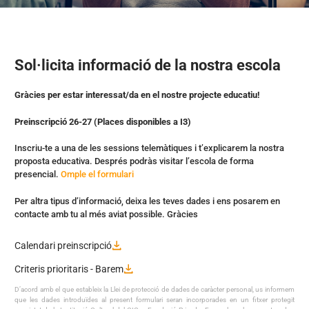
Sol·licita informació de la nostra escola
Gràcies per estar interessat/da en el nostre projecte educatiu!
Preinscripció 26-27 (Places disponibles a I3)
Inscriu-te a una de les sessions telemàtiques i t’explicarem la nostra
proposta educativa. Després podràs visitar l’escola de forma
presencial.
Omple el formulari
Per altra tipus d’informació, deixa les teves dades i ens posarem en
contacte amb tu al més aviat possible. Gràcies
Calendari preinscripció
Criteris prioritaris - Barem
D’acord amb el que estableix la Llei de protecció de dades de caràcter personal, us informem
que les dades introduïdes al present formulari seran incorporades en un fitxer protegit