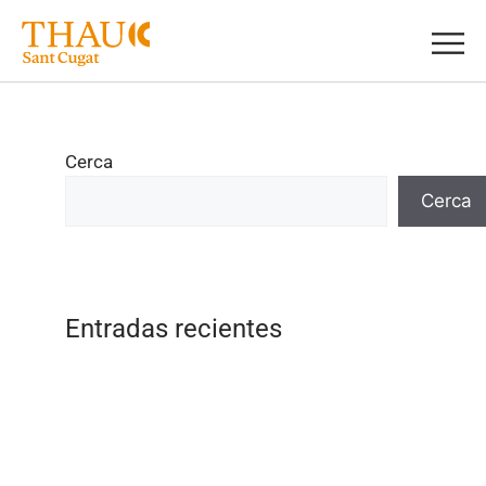
Cerca
Cerca
Entradas recientes
L’IMPACTE HUMÀ ALS ECOSISTEMES I
LES ODS
LA MALETA
LES RONDALLES D’EN PLANIOL