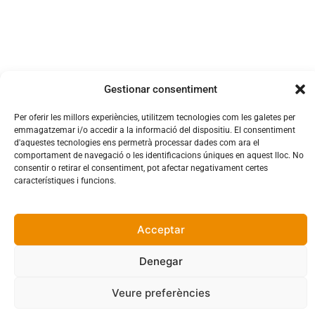
AUTHOR OF THE YEAR
EL PETIT PRÍNCEP
Gestionar consentiment
Comentarios recientes
Per oferir les millors experiències, utilitzem tecnologies com les galetes per
emmagatzemar i/o accedir a la informació del dispositiu. El consentiment
d'aquestes tecnologies ens permetrà processar dades com ara el
No s'han trobat comentaris.
comportament de navegació o les identificacions úniques en aquest lloc. No
consentir o retirar el consentiment, pot afectar negativament certes
característiques i funcions.
Acceptar
Denegar
Veure preferències