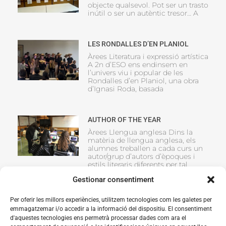
objecte qualsevol. Pot ser un trasto
inútil o ser un autèntic tresor… A
LES RONDALLES D’EN PLANIOL
Àrees Literatura i expressió artística
A 2n d’ESO ens endinsem en
l’univers viu i popular de les
Rondalles d’en Planiol, una obra
d’Ignasi Roda, basada
AUTHOR OF THE YEAR
Àrees Llengua anglesa Dins la
matèria de llengua anglesa, els
alumnes treballen a cada curs un
autor/grup d’autors d’èpoques i
estils literaris diferents per tal
Gestionar consentiment
Per oferir les millors experiències, utilitzem tecnologies com les galetes per
emmagatzemar i/o accedir a la informació del dispositiu. El consentiment
d'aquestes tecnologies ens permetrà processar dades com ara el