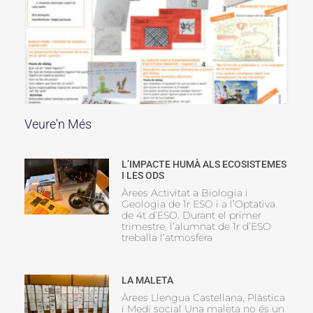
Veure'n Més
L’IMPACTE HUMÀ ALS ECOSISTEMES
I LES ODS
Àrees Activitat a Biologia i
Geologia de 1r ESO i a l’Optativa
de 4t d’ESO. Durant el primer
trimestre, l’alumnat de 1r d’ESO
treballa l’atmosfera
LA MALETA
Àrees Llengua Castellana, Plàstica
i Medi social Una maleta no és un