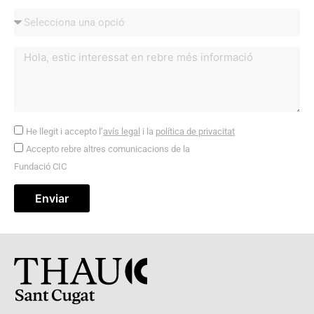
He llegit i accepto l’
avís legal
i la
política de privacitat
Accepto rebre altres comunicacions de la
Fundació CIC
Enviar