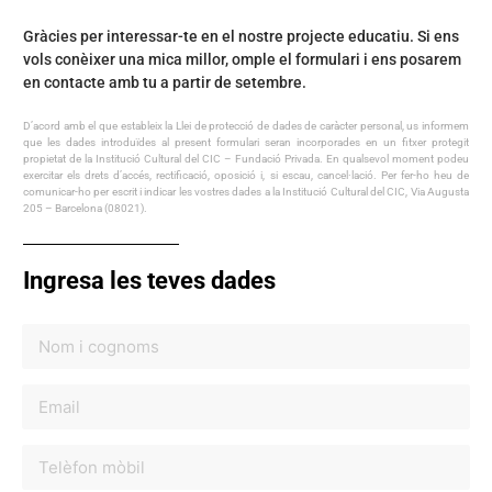
Gràcies per interessar-te en el nostre projecte educatiu. Si ens
vols conèixer una mica millor, omple el formulari i ens posarem
en contacte amb tu a partir de setembre.
D’acord amb el que estableix la Llei de protecció de dades de caràcter personal, us informem
que les dades introduïdes al present formulari seran incorporades en un fitxer protegit
propietat de la Institució Cultural del CIC – Fundació Privada. En qualsevol moment podeu
exercitar els drets d’accés, rectificació, oposició i, si escau, cancel·lació. Per fer-ho heu de
comunicar-ho per escrit i indicar les vostres dades a la Institució Cultural del CIC, Via Augusta
205 – Barcelona (08021).
Ingresa les teves dades