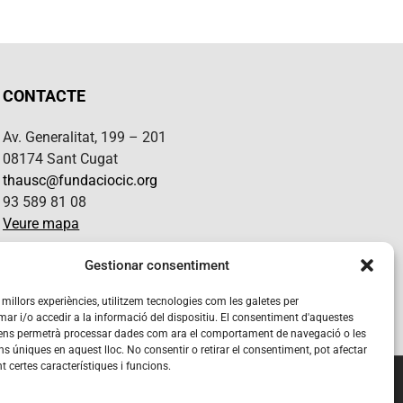
CONTACTE
Av. Generalitat, 199 – 201
08174 Sant Cugat
thausc@fundaciocic.org
93 589 81 08
Veure mapa
SEGUEIX-NOS
Gestionar consentiment
s millors experiències, utilitzem tecnologies com les galetes per
 i/o accedir a la informació del dispositiu. El consentiment d'aquestes
 ens permetrà processar dades com ara el comportament de navegació o les
ns úniques en aquest lloc. No consentir o retirar el consentiment, pot afectar
 certes característiques i funcions.