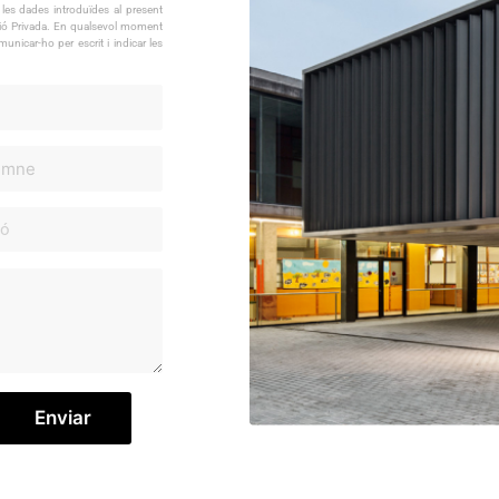
les dades introduïdes al present
dació Privada. En qualsevol moment
municar-ho per escrit i indicar les
Enviar