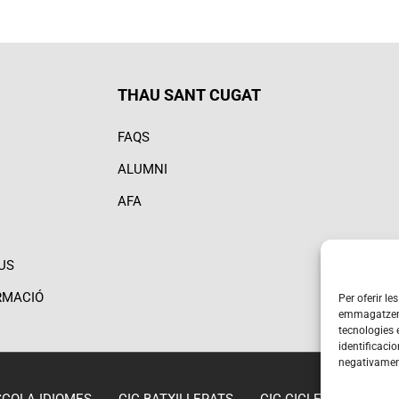
THAU SANT CUGAT
FAQS
ALUMNI
AFA
US
ORMACIÓ
Per oferir le
emmagatzemar
tecnologies
identificacio
negativament