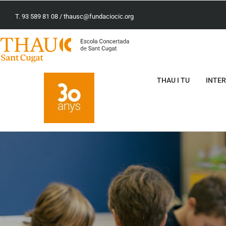
T. 93 589 81 08
/
thausc@f
undaciocic.org
THAU I TU
INTE