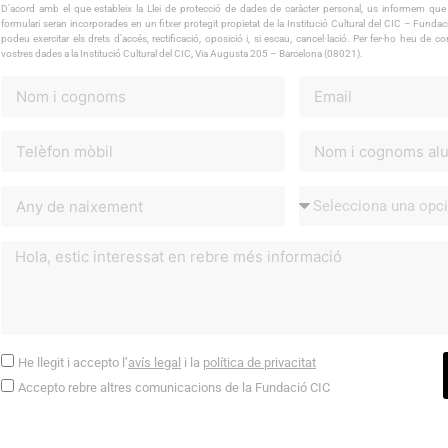
D’acord amb el que estableix la Llei de protecció de dades de caràcter personal, us informem que 
formulari seran incorporades en un fitxer protegit propietat de la Institució Cultural del CIC – Fun
podeu exercitar els drets d’accés, rectificació, oposició i, si escau, cancel·lació. Per fer-ho heu de co
vostres dades a la Institució Cultural del CIC, Via Augusta 205 – Barcelona (08021).
He llegit i accepto l’
avís legal
i la
política de privacitat
Accepto rebre altres comunicacions de la Fundació CIC