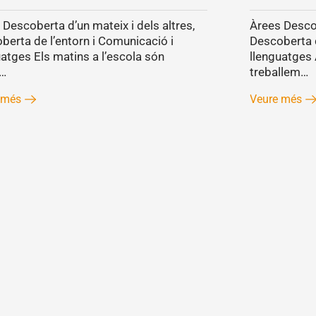
 Descoberta d’un mateix i dels altres,
Àrees Descob
berta de l’entorn i Comunicació i
Descoberta d
uatges Els matins a l’escola són
llenguatges 
s…
treballem…
 més
Veure més