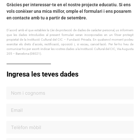
Gràcies per interessar-te en el nostre projecte educatiu. Si ens
vols conèixer una mica millor, omple el formulari i ens posarem
en contacte amb tu a partir de setembre.
D’acord amb el que estableix la Llei de protecció de dades de caràcter personal, us informem
que les dades introduïdes al present formulari seran incorporades en un fitxer protegit
propietat de la Institució Cultural del CIC – Fundació Privada. En qualsevol moment podeu
exercitar els drets d’accés, rectificació, oposició i, si escau, cancel·lació. Per fer-ho heu de
comunicar-ho per escrit i indicar les vostres dades a la Institució Cultural del CIC, Via Augusta
205 – Barcelona (08021).
Ingresa les teves dades