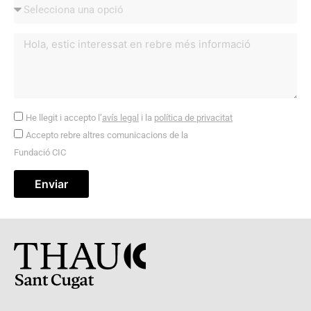
He llegit i accepto l’
avís legal
i la
política de privacitat
Accepto rebre altres comunicacions de la
Fundació CIC
Enviar